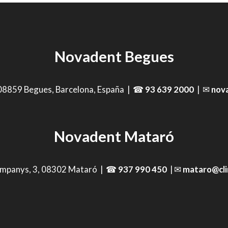
Novadent Begues
 08859 Begues, Barcelona, España | ☎
93 639 2000
| ✉
nov
Novadent Mataró
ompanys, 3, 08302 Mataró | ☎
937 990 450
| ✉
mataro@cli